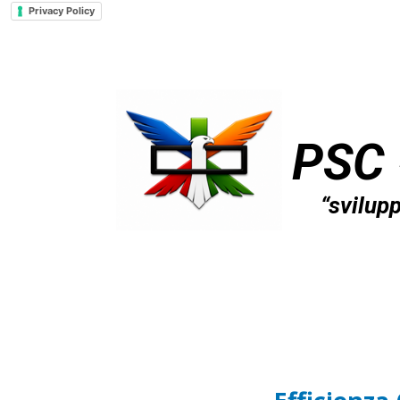
Privacy Policy
PSC 
“svilup